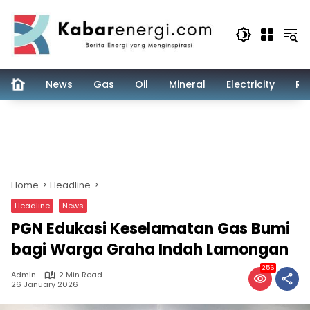
Skip
to
content
News
Gas
Oil
Mineral
Electricity
Re
Home
Headline
Headline
News
PGN Edukasi Keselamatan Gas Bumi
bagi Warga Graha Indah Lamongan
256
Admin
2 Min Read
26 January 2026