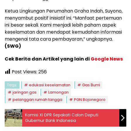
Ketua Lingkungan Perumahan Graha Indah, Suyono,
menyambut positif inisiatif ini. “Manfaat pertemuan
ini besar sekali. Kami menjadi lebih paham aspek
keselamatan dan mendapat kemudahan informasi
mengenai tata cara pembayaran,” ungkapnya.
(SWG)
Cek Berita dan Artikel yang lain di
Google News
Post Views:
256
Tags:
edukasi keselamatan
Gas Bumi
jaringan gas
Lamongan
pelanggan rumah tangga
PGN Bojonegoro
Komisi XI DPR Sepakati Calon Deputi
Gubernur Bank Indonesia