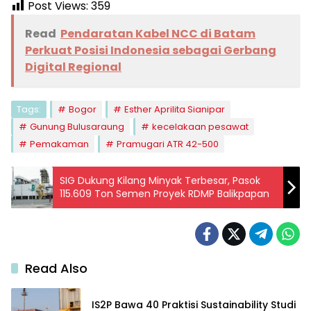
Post Views:
359
Read
Pendaratan Kabel NCC di Batam
Perkuat Posisi Indonesia sebagai Gerbang
Digital Regional
Tags:
Bogor
Esther Aprilita Sianipar
Gunung Bulusaraung
kecelakaan pesawat
Pemakaman
Pramugari ATR 42-500
SIG Dukung Kilang Minyak Terbesar, Pasok
115.609 Ton Semen Proyek RDMP Balikpapan
Read Also
IS2P Bawa 40 Praktisi Sustainability Studi