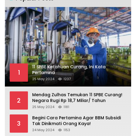
11 SPBE Ketahuan Curang, Ini Kata
1
Pertamina
25 May 2024
1237
Mendag Zulhas Temukan 11 SPBE Curang!
2
Negara Rugi Rp 18,7 Miliar/ Tahun
25 May 2024
1181
Begini Cara Pertamina Agar BBM Subsidi
3
Tak Dinikmati Orang Kaya!
24 May 2024
1153