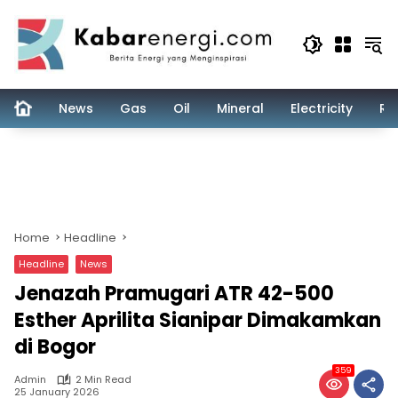
Skip
to
content
News
Gas
Oil
Mineral
Electricity
Re
Home
Headline
Headline
News
Jenazah Pramugari ATR 42-500
Esther Aprilita Sianipar Dimakamkan
di Bogor
359
Admin
2 Min Read
25 January 2026