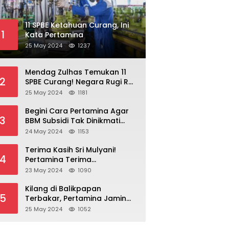
11 SPBE Ketahuan Curang, Ini
1
Kata Pertamina
25 May 2024
1237
Mendag Zulhas Temukan 11
2
SPBE Curang! Negara Rugi Rp
18,7 Miliar/ Tahun
25 May 2024
1181
Begini Cara Pertamina Agar
3
BBM Subsidi Tak Dinikmati
Orang Kaya!
24 May 2024
1153
Terima Kasih Sri Mulyani!
4
Pertamina Terima
Kompensasi BBM Rp 43,52
23 May 2024
1090
Triliun
Kilang di Balikpapan
5
Terbakar, Pertamina Jamin
Pasokan BBM Aman
25 May 2024
1052