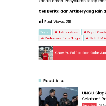
kondisi aman. Penyaluran tetap menj
Cek Berita dan Artikel yang lain 
Post Views:
291
Tags:
Jatimbalinus
Kapal Kand
Pertamina Patra Niaga
Stok BBM 
Chen Yu Fei Pastikan Gelar Jua
Read Also
UNGU Siapk
Selatan” Re
Headline
08 A