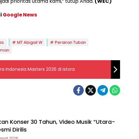
adi prioritas utama kami,” tutup Ahad.
(WEC)
di
Google News
as.
MT Abigail W
Perairan Tuban
Aman
ra Indonesia Masters 2026 di Istora
an Konser 30 Tahun, Video Musik “Utara-
smi Dirilis
ugust 2026