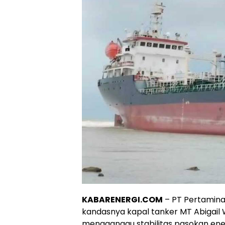
KABARENERGI.COM
– PT Pertamina
kandasnya kapal tanker MT Abigail W
mengganggu stabilitas pasokan en