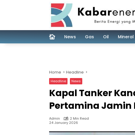
Skip
to
content
News
Gas
Oil
Mineral
Home
Headline
Headline
News
Kapal Tanker Kand
Pertamina Jamin 
Admin
2 Min Read
24 January 2026