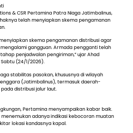
ti
ions & CSR Pertamina Patra Niaga Jatimbalinus,
ihaknya telah menyiapkan skema pengamanan
an.
g menyiapkan skema pengamanan distribusi agar
k mengalami gangguan. Armada pengganti telah
m tahap penjadwalan pengiriman,” ujar Ahad
Sabtu (24/1/2026).
jaga stabilitas pasokan, khususnya di wilayah
 Tenggara (Jatimbalinus), termasuk daerah-
da distribusi jalur laut.
lingkungan, Pertamina menyampaikan kabar baik.
idak menemukan adanya indikasi kebocoran muatan
tar lokasi kandasnya kapal.