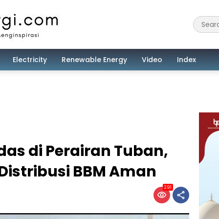
Electricity
Renewable Energy
Video
Index
as di Perairan Tuban,
Distribusi BBM Aman
291