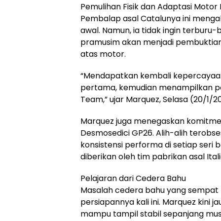
Pemulihan Fisik dan Adaptasi Motor
Pembalap asal Catalunya ini mengak
awal. Namun, ia tidak ingin terburu
pramusim akan menjadi pembuktian 
atas motor.
“Mendapatkan kembali kepercayaan 
pertama, kemudian menampilkan per
Team,” ujar Marquez, Selasa (20/1/2
Marquez juga menegaskan komitm
Desmosedici GP26. Alih-alih terobses
konsistensi performa di setiap se
diberikan oleh tim pabrikan asal Ital
Pelajaran dari Cedera Bahu
Masalah cedera bahu yang sempat 
persiapannya kali ini. Marquez kini ja
mampu tampil stabil sepanjang mus