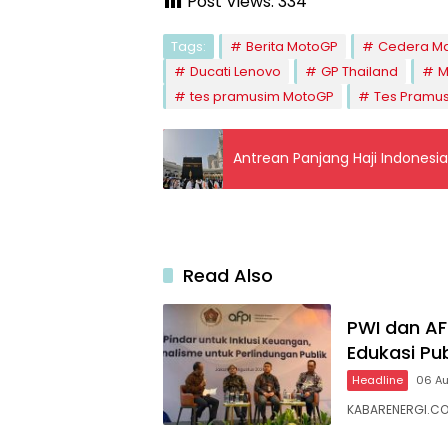
Post Views:
334
Tags:
Berita MotoGP
Cedera Ma
Ducati Lenovo
GP Thailand
M
tes pramusim MotoGP
Tes Pramu
Antrean Panjang Haji Indones
Read Also
PWI dan AFP
Edukasi Pub
Headline
06 A
KABARENERGI.CO