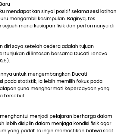
 Baru
u mendapatkan sinyal positif selama sesi latihan
-buru mengambil kesimpulan. Baginya, tes
sejauh mana kesiapan fisik dan performanya di
diri saya setelah cedera adalah tujuan
tunjukan di lintasan bersama Ducati Lenovo
026).
ennya untuk mengembangkan Ducati
i pada statistik, ia lebih memilih fokus pada
ri balapan guna menghormati kepercayaan yang
ia tersebut.
menghantui menjadi pelajaran berharga dalam
uh lebih disiplin dalam menjaga kondisi fisik agar
im yang padat. Ia ingin memastikan bahwa saat