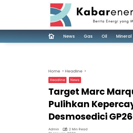
Skip
to
content
News
Gas
Oil
Mineral
Home
Headline
Headline
News
Target Marc Marqu
Pulihkan Keperca
Desmosedici GP26
Admin
2 Min Read