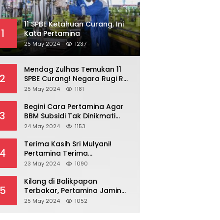
11 SPBE Ketahuan Curang, Ini
1
Kata Pertamina
25 May 2024
1237
Mendag Zulhas Temukan 11
2
SPBE Curang! Negara Rugi Rp
18,7 Miliar/ Tahun
25 May 2024
1181
Begini Cara Pertamina Agar
3
BBM Subsidi Tak Dinikmati
Orang Kaya!
24 May 2024
1153
Terima Kasih Sri Mulyani!
4
Pertamina Terima
Kompensasi BBM Rp 43,52
23 May 2024
1090
Triliun
Kilang di Balikpapan
5
Terbakar, Pertamina Jamin
Pasokan BBM Aman
25 May 2024
1052