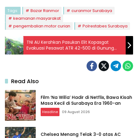
Tags:
Bazar Ranmor
curanmor Surabaya
keamanan masyarakat
pengembalian motor curian
Polrestabes Surabaya
TNI AU Kerahkan Pasukan Elit Kopasgat
Evakuasi Pesawat ATR 42-500 di Gunung
Bulusaraung
Read Also
Film ‘Na Willa’ Hadir di Netflix, Bawa Kisah
Masa Kecil di Surabaya Era 1960-an
Headline
09 August 2026
Chelsea Menang Telak 3-0 atas AC