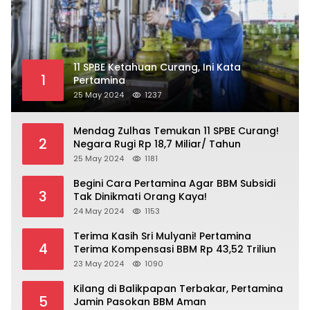
11 SPBE Ketahuan Curang, Ini Kata
1
Pertamina
25 May 2024
1237
Mendag Zulhas Temukan 11 SPBE Curang!
2
Negara Rugi Rp 18,7 Miliar/ Tahun
25 May 2024
1181
Begini Cara Pertamina Agar BBM Subsidi
3
Tak Dinikmati Orang Kaya!
24 May 2024
1153
Terima Kasih Sri Mulyani! Pertamina
4
Terima Kompensasi BBM Rp 43,52 Triliun
23 May 2024
1090
Kilang di Balikpapan Terbakar, Pertamina
5
Jamin Pasokan BBM Aman