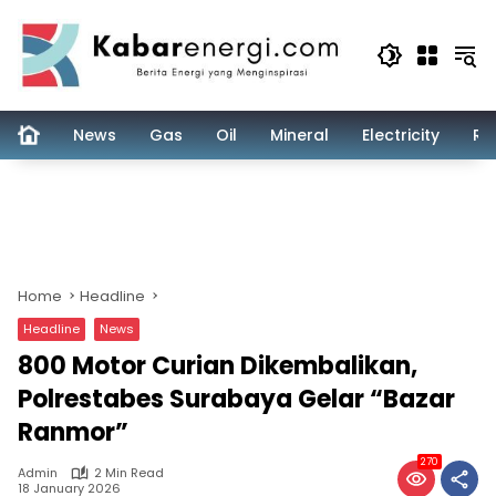
Skip
to
content
News
Gas
Oil
Mineral
Electricity
Re
Home
Headline
Headline
News
800 Motor Curian Dikembalikan,
Polrestabes Surabaya Gelar “Bazar
Ranmor”
270
Admin
2 Min Read
18 January 2026