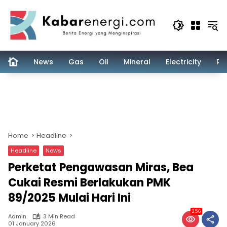
Skip
to
content
News
Gas
Oil
Mineral
Electricity
Re
Home
Headline
Headline
News
Perketat Pengawasan Miras, Bea
Cukai Resmi Berlakukan PMK
89/2025 Mulai Hari Ini
256
Admin
3 Min Read
01 January 2026