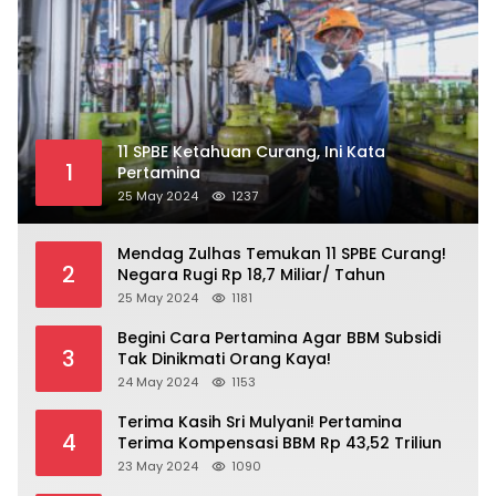
11 SPBE Ketahuan Curang, Ini Kata
1
Pertamina
25 May 2024
1237
Mendag Zulhas Temukan 11 SPBE Curang!
2
Negara Rugi Rp 18,7 Miliar/ Tahun
25 May 2024
1181
Begini Cara Pertamina Agar BBM Subsidi
3
Tak Dinikmati Orang Kaya!
24 May 2024
1153
Terima Kasih Sri Mulyani! Pertamina
4
Terima Kompensasi BBM Rp 43,52 Triliun
23 May 2024
1090