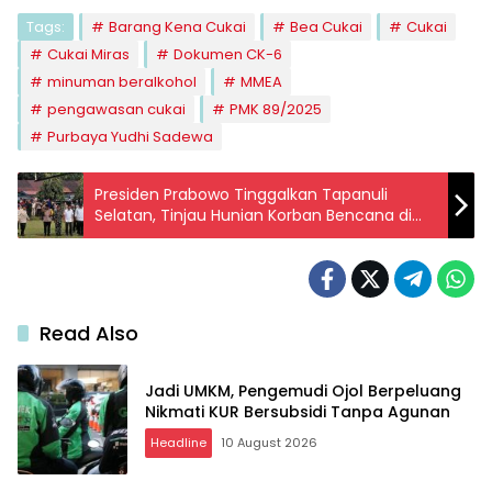
Tags:
Barang Kena Cukai
Bea Cukai
Cukai
Cukai Miras
Dokumen CK-6
minuman beralkohol
MMEA
pengawasan cukai
PMK 89/2025
Purbaya Yudhi Sadewa
Presiden Prabowo Tinggalkan Tapanuli
Selatan, Tinjau Hunian Korban Bencana di
Aceh Tamiang
Read Also
Jadi UMKM, Pengemudi Ojol Berpeluang
Nikmati KUR Bersubsidi Tanpa Agunan
Headline
10 August 2026