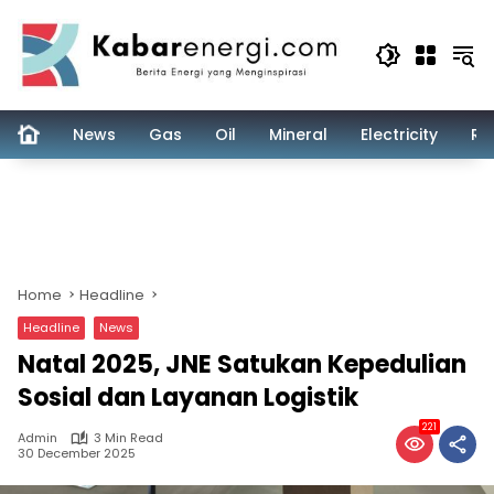
Skip
to
content
News
Gas
Oil
Mineral
Electricity
Re
Home
Headline
Headline
News
Natal 2025, JNE Satukan Kepedulian
Sosial dan Layanan Logistik
221
Admin
3 Min Read
30 December 2025