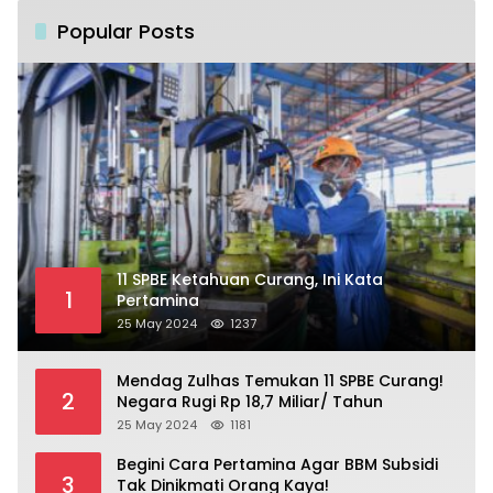
Popular Posts
11 SPBE Ketahuan Curang, Ini Kata
1
Pertamina
25 May 2024
1237
Mendag Zulhas Temukan 11 SPBE Curang!
2
Negara Rugi Rp 18,7 Miliar/ Tahun
25 May 2024
1181
Begini Cara Pertamina Agar BBM Subsidi
3
Tak Dinikmati Orang Kaya!