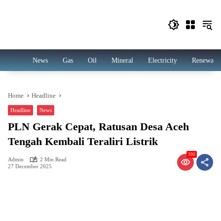
Skip
to
content
News
Gas
Oil
Mineral
Electricity
Renewabl
Home
Headline
Headline
News
PLN Gerak Cepat, Ratusan Desa Aceh
Tengah Kembali Teraliri Listrik
300
Admin
2 Min Read
27 December 2025