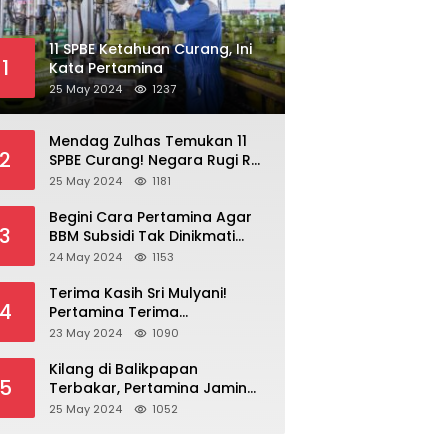
11 SPBE Ketahuan Curang, Ini
1
Kata Pertamina
25 May 2024
1237
Mendag Zulhas Temukan 11
2
SPBE Curang! Negara Rugi Rp
18,7 Miliar/ Tahun
25 May 2024
1181
Begini Cara Pertamina Agar
3
BBM Subsidi Tak Dinikmati
Orang Kaya!
24 May 2024
1153
Terima Kasih Sri Mulyani!
4
Pertamina Terima
Kompensasi BBM Rp 43,52
23 May 2024
1090
Triliun
Kilang di Balikpapan
5
Terbakar, Pertamina Jamin
Pasokan BBM Aman
25 May 2024
1052