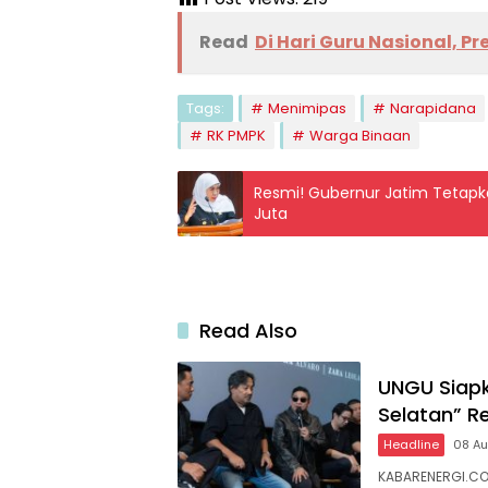
Read
Di Hari Guru Nasional, 
Tags:
Menimipas
Narapidana
RK PMPK
Warga Binaan
Resmi! Gubernur Jatim Tetapk
Juta
Read Also
UNGU Siapk
Selatan” Re
Headline
08 A
KABARENERGI.COM