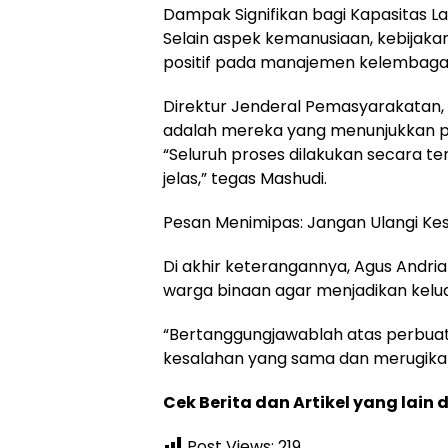
Dampak Signifikan bagi Kapasitas 
Selain aspek kemanusiaan, kebijaka
positif pada manajemen kelembagaa
Direktur Jenderal Pemasyarakatan,
adalah mereka yang menunjukkan pen
“Seluruh proses dilakukan secara t
jelas,” tegas Mashudi.
Pesan Menimipas: Jangan Ulangi Ke
Di akhir keterangannya, Agus And
warga binaan agar menjadikan kelua
“Bertanggungjawablah atas perbuat
kesalahan yang sama dan merugikan
Cek Berita dan Artikel yang lain 
Post Views:
219