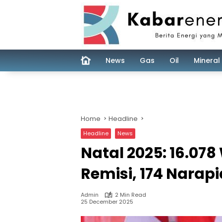
Skip
to
content
News
Gas
Oil
Mineral
Home
Headline
Headline
News
Natal 2025: 16.07
Remisi, 174 Nara
Admin
2 Min Read
25 December 2025