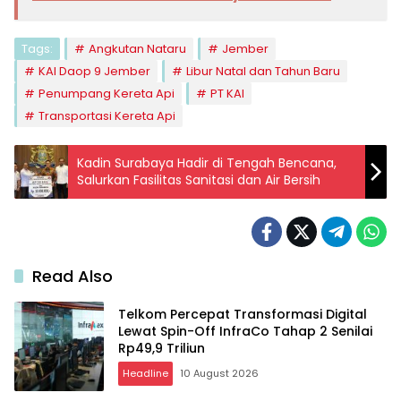
Tags:
Angkutan Nataru
Jember
KAI Daop 9 Jember
Libur Natal dan Tahun Baru
Penumpang Kereta Api
PT KAI
Transportasi Kereta Api
Kadin Surabaya Hadir di Tengah Bencana,
Salurkan Fasilitas Sanitasi dan Air Bersih
Read Also
Telkom Percepat Transformasi Digital
Lewat Spin-Off InfraCo Tahap 2 Senilai
Rp49,9 Triliun
Headline
10 August 2026