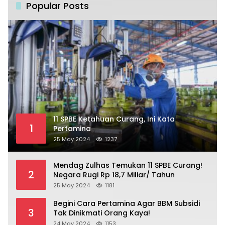
Popular Posts
11 SPBE Ketahuan Curang, Ini Kata
1
Pertamina
25 May 2024
1237
Mendag Zulhas Temukan 11 SPBE Curang!
2
Negara Rugi Rp 18,7 Miliar/ Tahun
25 May 2024
1181
Begini Cara Pertamina Agar BBM Subsidi
3
Tak Dinikmati Orang Kaya!
24 May 2024
1153