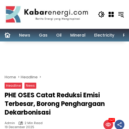
Skip
to
content
News
Gas
Oil
Mineral
Electricity
Re
Home
Headline
Headline
News
PHE OSES Catat Reduksi Emisi
Terbesar, Borong Penghargaan
Dekarbonisasi
247
Admin
2 Min Read
19 December 2025