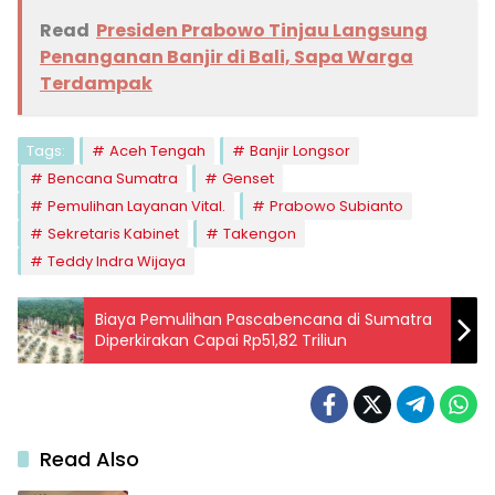
Read
Presiden Prabowo Tinjau Langsung
Penanganan Banjir di Bali, Sapa Warga
Terdampak
Tags:
Aceh Tengah
Banjir Longsor
Bencana Sumatra
Genset
Pemulihan Layanan Vital.
Prabowo Subianto
Sekretaris Kabinet
Takengon
Teddy Indra Wijaya
Biaya Pemulihan Pascabencana di Sumatra
Diperkirakan Capai Rp51,82 Triliun
Read Also