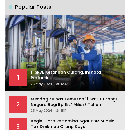
Popular Posts
11 SPBE Ketahuan Curang, Ini Kata
1
Pertamina
25 May 2024
1237
Mendag Zulhas Temukan 11 SPBE Curang!
2
Negara Rugi Rp 18,7 Miliar/ Tahun
25 May 2024
1181
Begini Cara Pertamina Agar BBM Subsidi
3
Tak Dinikmati Orang Kaya!