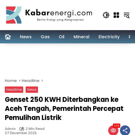
Skip
to
content
News
Gas
Oil
Mineral
Electricity
Re
Home
Headline
Headline
News
Genset 250 KWH Diterbangkan ke
Aceh Tengah, Pemerintah Percepat
Pemulihan Listrik
346
Admin
2 Min Read
07 December 2025