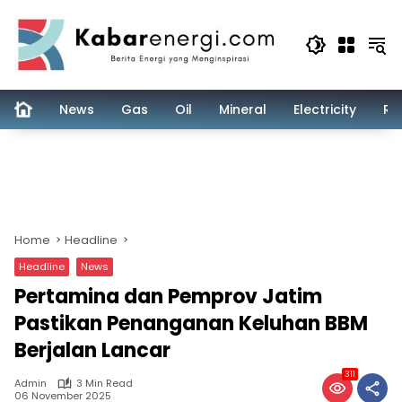
Skip
to
content
News
Gas
Oil
Mineral
Electricity
Re
Home
Headline
Headline
News
Pertamina dan Pemprov Jatim
Pastikan Penanganan Keluhan BBM
Berjalan Lancar
311
Admin
3 Min Read
06 November 2025