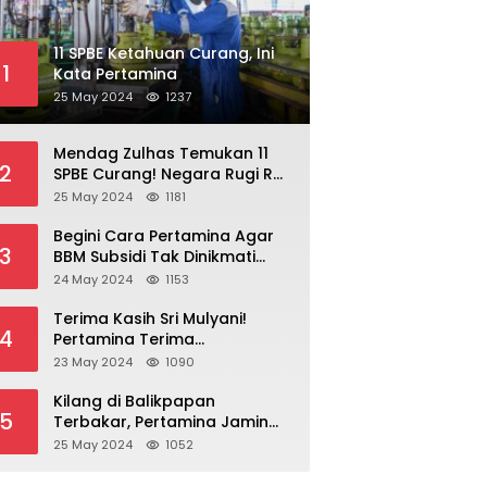
11 SPBE Ketahuan Curang, Ini
1
Kata Pertamina
25 May 2024
1237
Mendag Zulhas Temukan 11
2
SPBE Curang! Negara Rugi Rp
18,7 Miliar/ Tahun
25 May 2024
1181
Begini Cara Pertamina Agar
3
BBM Subsidi Tak Dinikmati
Orang Kaya!
24 May 2024
1153
Terima Kasih Sri Mulyani!
4
Pertamina Terima
Kompensasi BBM Rp 43,52
23 May 2024
1090
Triliun
Kilang di Balikpapan
5
Terbakar, Pertamina Jamin
Pasokan BBM Aman
25 May 2024
1052