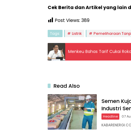
Cek Berita dan Artikel yang lain 
Post Views:
389
Tags:
Listrik
Pemeliharaan Tan
Menkeu Bahas Tarif Cukai Roko
Read Also
Semen Kuja
Industri S
Headline
07 A
KABARENERGI.COM