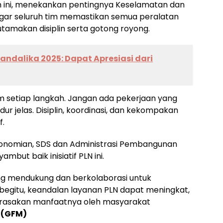
 ini, menekankan pentingnya Keselamatan dan
agar seluruh tim memastikan semua peralatan
tamakan disiplin serta gotong royong.
ndalika 2025: Dapat Apresiasi dari
 setiap langkah. Jangan ada pekerjaan yang
ur jelas. Disiplin, koordinasi, dan kekompakan
f.
konomian, SDS dan Administrasi Pembangunan
but baik inisiatif PLN ini.
ing mendukung dan berkolaborasi untuk
begitu, keandalan layanan PLN dapat meningkat,
irasakan manfaatnya oleh masyarakat
.
(GFM)