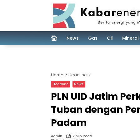
Skip
to
content
News
Gas
Oil
Mineral
Home
Headline
Headline
News
PLN UID Jatim Perk
Tuban dengan Pe
Padam
Admin
2 Min Read