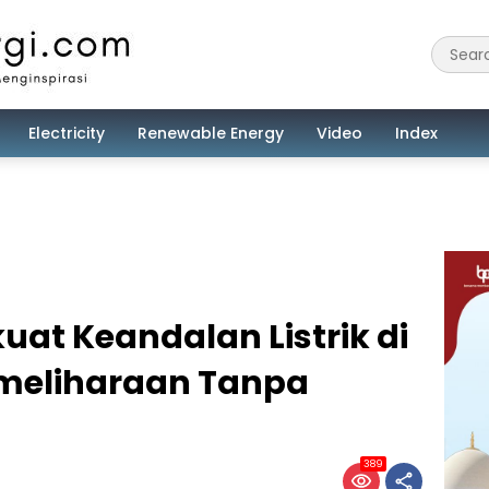
Electricity
Renewable Energy
Video
Index
uat Keandalan Listrik di
meliharaan Tanpa
389