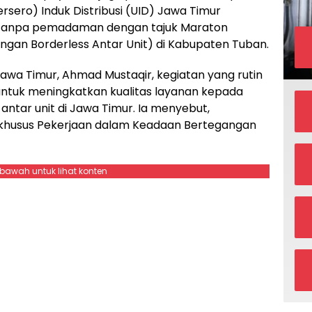
ersero) Induk Distribusi (UID) Jawa Timur
 tanpa pemadaman dengan tajuk Maraton
gan Borderless Antar Unit) di Kabupaten Tuban.
wa Timur, Ahmad Mustaqir, kegiatan yang rutin
 untuk meningkatkan kualitas layanan kepada
ntar unit di Jawa Timur. Ia menyebut,
m khusus Pekerjaan dalam Keadaan Bertegangan
ebawah untuk lihat konten