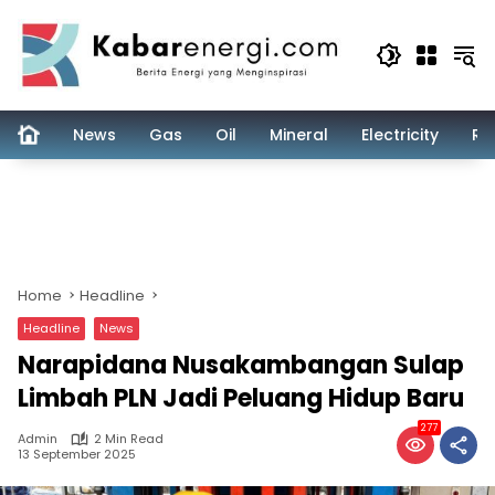
Skip
to
content
News
Gas
Oil
Mineral
Electricity
Re
Home
Headline
Headline
News
Narapidana Nusakambangan Sulap
Limbah PLN Jadi Peluang Hidup Baru
277
Admin
2 Min Read
13 September 2025