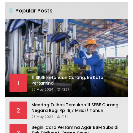
Popular Posts
11 SPBE Ketahuan Curang, Ini Kata
1
Pertamina
25 May 2024
1237
Mendag Zulhas Temukan 11 SPBE Curang!
2
Negara Rugi Rp 18,7 Miliar/ Tahun
25 May 2024
1181
Begini Cara Pertamina Agar BBM Subsidi
3
Tak Dinikmati Orang Kaya!