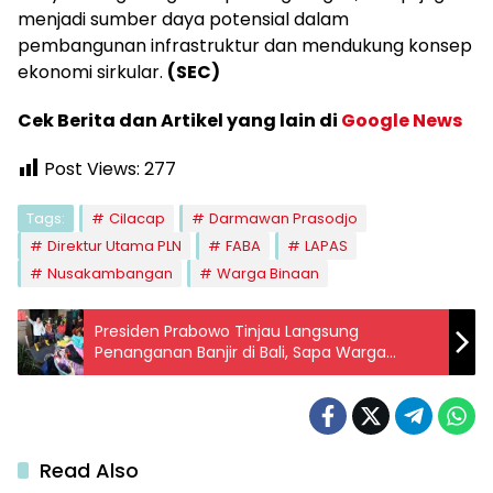
menjadi sumber daya potensial dalam
pembangunan infrastruktur dan mendukung konsep
ekonomi sirkular.
(SEC)
Cek Berita dan Artikel yang lain di
Google News
Post Views:
277
Tags:
Cilacap
Darmawan Prasodjo
Direktur Utama PLN
FABA
LAPAS
Nusakambangan
Warga Binaan
Presiden Prabowo Tinjau Langsung
Penanganan Banjir di Bali, Sapa Warga
Terdampak
Read Also