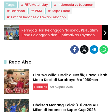
Tags:
FIFA Matchday
Indonesia vs Lebanon
Lebanon
PSSI
Sepak Bola
Timnas Indonesia Lawan Lebanon
Peringati Hari Pelanggan Nasional, PLN Jatim
Sapa Pelanggan dan Optimalkan Layanan
Read Also
Film ‘Na Willa’ Hadir di Netflix, Bawa Kisah
Masa Kecil di Surabaya Era 1960-an
Headline
09 August 2026
Chelsea Menang Telak 3-0 atas AC
Milan di Indonesia Super Cup 2026