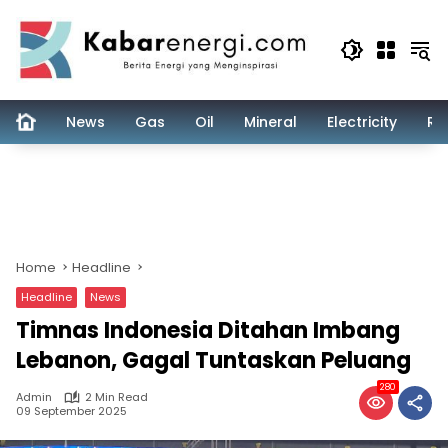
Skip
to
content
News
Gas
Oil
Mineral
Electricity
Re
Home
Headline
Headline
News
Timnas Indonesia Ditahan Imbang
Lebanon, Gagal Tuntaskan Peluang
280
Admin
2 Min Read
09 September 2025