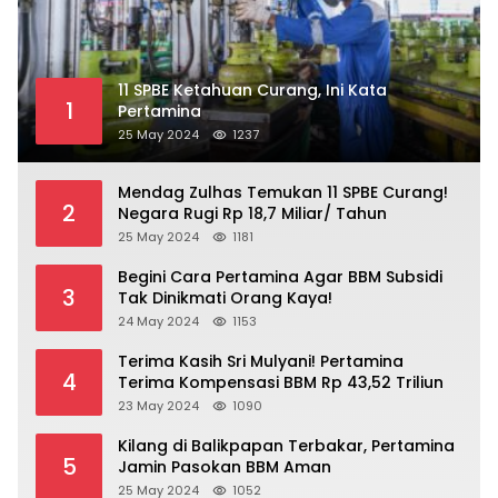
11 SPBE Ketahuan Curang, Ini Kata
1
Pertamina
25 May 2024
1237
Mendag Zulhas Temukan 11 SPBE Curang!
2
Negara Rugi Rp 18,7 Miliar/ Tahun
25 May 2024
1181
Begini Cara Pertamina Agar BBM Subsidi
3
Tak Dinikmati Orang Kaya!
24 May 2024
1153
Terima Kasih Sri Mulyani! Pertamina
4
Terima Kompensasi BBM Rp 43,52 Triliun
23 May 2024
1090
Kilang di Balikpapan Terbakar, Pertamina
5
Jamin Pasokan BBM Aman
25 May 2024
1052