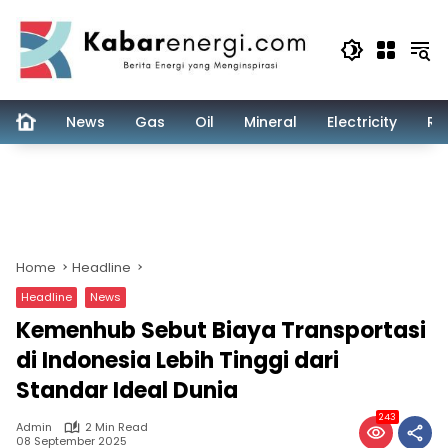
Skip
to
content
News
Gas
Oil
Mineral
Electricity
Re
Home
Headline
Headline
News
Kemenhub Sebut Biaya Transportasi
di Indonesia Lebih Tinggi dari
Standar Ideal Dunia
243
Admin
2 Min Read
08 September 2025