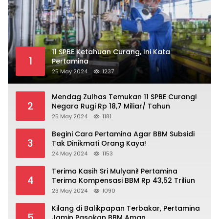
11 SPBE Ketahuan Curang, Ini Kata
1
Pertamina
25 May 2024
1237
Mendag Zulhas Temukan 11 SPBE Curang!
2
Negara Rugi Rp 18,7 Miliar/ Tahun
25 May 2024
1181
Begini Cara Pertamina Agar BBM Subsidi
3
Tak Dinikmati Orang Kaya!
24 May 2024
1153
Terima Kasih Sri Mulyani! Pertamina
4
Terima Kompensasi BBM Rp 43,52 Triliun
23 May 2024
1090
Kilang di Balikpapan Terbakar, Pertamina
5
Jamin Pasokan BBM Aman