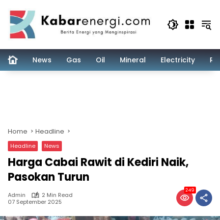
Skip
to
content
News
Gas
Oil
Mineral
Electricity
Re
Home
Headline
Headline
News
Harga Cabai Rawit di Kediri Naik,
Pasokan Turun
249
Admin
2 Min Read
07 September 2025