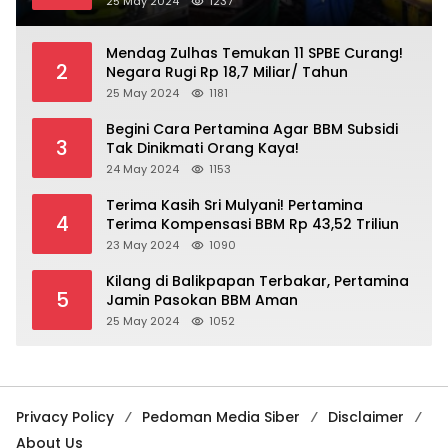
25 May 2024
1237
Mendag Zulhas Temukan 11 SPBE Curang!
2
Negara Rugi Rp 18,7 Miliar/ Tahun
25 May 2024
1181
Begini Cara Pertamina Agar BBM Subsidi
3
Tak Dinikmati Orang Kaya!
24 May 2024
1153
Terima Kasih Sri Mulyani! Pertamina
4
Terima Kompensasi BBM Rp 43,52 Triliun
23 May 2024
1090
Kilang di Balikpapan Terbakar, Pertamina
5
Jamin Pasokan BBM Aman
25 May 2024
1052
Privacy Policy
Pedoman Media Siber
Disclaimer
About Us