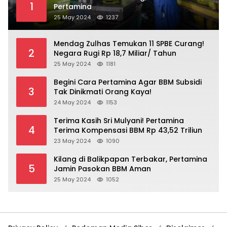
1
Pertamina
25 May 2024
1237
Mendag Zulhas Temukan 11 SPBE Curang!
2
Negara Rugi Rp 18,7 Miliar/ Tahun
25 May 2024
1181
Begini Cara Pertamina Agar BBM Subsidi
3
Tak Dinikmati Orang Kaya!
24 May 2024
1153
Terima Kasih Sri Mulyani! Pertamina
4
Terima Kompensasi BBM Rp 43,52 Triliun
23 May 2024
1090
Kilang di Balikpapan Terbakar, Pertamina
5
Jamin Pasokan BBM Aman
25 May 2024
1052