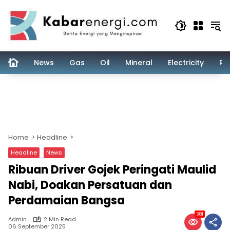
Skip
to
content
News
Gas
Oil
Mineral
Electricity
Re
Home
Headline
Headline
News
Ribuan Driver Gojek Peringati Maulid
Nabi, Doakan Persatuan dan
Perdamaian Bangsa
381
Admin
2 Min Read
06 September 2025