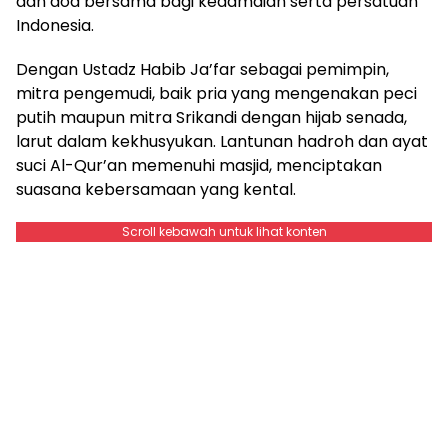
dan doa bersama bagi kedamaian serta persatuan
Indonesia.
Dengan Ustadz Habib Ja’far sebagai pemimpin,
mitra pengemudi, baik pria yang mengenakan peci
putih maupun mitra Srikandi dengan hijab senada,
larut dalam kekhusyukan. Lantunan hadroh dan ayat
suci Al-Qur’an memenuhi masjid, menciptakan
suasana kebersamaan yang kental.
Scroll kebawah untuk lihat konten