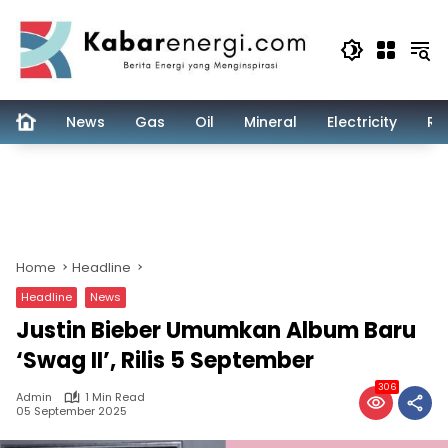
Skip
to
content
News
Gas
Oil
Mineral
Electricity
Re
Home
Headline
Headline
News
Justin Bieber Umumkan Album Baru
‘Swag II’, Rilis 5 September
306
Admin
1 Min Read
05 September 2025