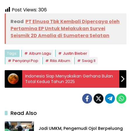
Post Views:
306
Read
PT Elnusa Tbk Kembali Dipercaya oleh
Pertamina EP Untuk Melakukan Survei
Seismik 2D Amalia di Sumatera Selatan
Tags:
Album Lagu
Justin Bieber
Penyanyi Pop
Rilis Album
Swag II
Indonesia Siap Menyaksikan Gerhana Bulan
Total Kedua Tahun 2025
Read Also
Jadi UMKM, Pengemudi Ojol Berpeluang