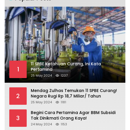
11 SPBE Ketahuan Curang, Ini Kata
1
Pertamina
25 May 2024
1237
Mendag Zulhas Temukan 11 SPBE Curang!
2
Negara Rugi Rp 18,7 Miliar/ Tahun
25 May 2024
1181
Begini Cara Pertamina Agar BBM Subsidi
3
Tak Dinikmati Orang Kaya!
24 May 2024
1153