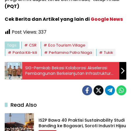
(PQT)
Cek Berita dan Artikel yang lain di
Google News
Post Views:
337
Tags:
CSR
Eco Tourism Village
Pantai Kili-kili
Pertamina Patra Niaga
Tukik
SIG-Pemkab Bekasi Kolaborasi Akselerasi
Pembangunan Berkelanjutan Infrastruktur
dan SDM.
Read Also
IS2P Bawa 40 Praktisi Sustainability Studi
Banding ke Bogasari, Soroti Industri Hijau