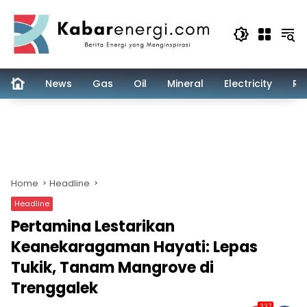
Skip
to
content
News
Gas
Oil
Mineral
Electricity
Re
Home
Headline
Headline
Pertamina Lestarikan
Keanekaragaman Hayati: Lepas
Tukik, Tanam Mangrove di
Trenggalek
337