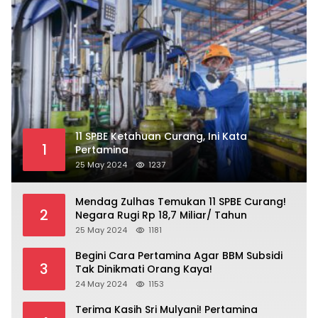
11 SPBE Ketahuan Curang, Ini Kata
1
Pertamina
25 May 2024
1237
Mendag Zulhas Temukan 11 SPBE Curang!
2
Negara Rugi Rp 18,7 Miliar/ Tahun
25 May 2024
1181
Begini Cara Pertamina Agar BBM Subsidi
3
Tak Dinikmati Orang Kaya!
24 May 2024
1153
Terima Kasih Sri Mulyani! Pertamina