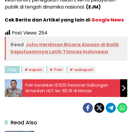
publik di tengah dinamika nasional.
(EJM)
Cek Berita dan Artikel yang lain di
Google News
Post Views:
254
Read
John Herdman Bicara Alasan di Balik
Keputusannya Latih Timnas Indonesia
Tags:
kapolri
Polri
wakapolri
Polri Kerahkan 8.600 Personel Gabungan
Amankan HUT ke-80 RI di Monas
Read Also