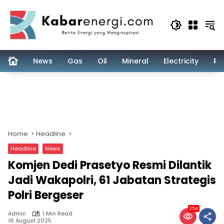
Skip
to
content
News
Gas
Oil
Mineral
Electricity
Re
Home
Headline
Headline
News
Komjen Dedi Prasetyo Resmi Dilantik
Jadi Wakapolri, 61 Jabatan Strategis
Polri Bergeser
254
Admin
1 Min Read
16 August 2025