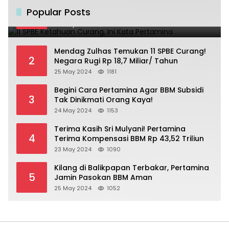
11 SPBE Ketahuan Curang, Ini Kata
Popular Posts
1
Pertamina
25 May 2024
1237
Mendag Zulhas Temukan 11 SPBE Curang!
2
Negara Rugi Rp 18,7 Miliar/ Tahun
25 May 2024
1181
Begini Cara Pertamina Agar BBM Subsidi
3
Tak Dinikmati Orang Kaya!
24 May 2024
1153
Terima Kasih Sri Mulyani! Pertamina
4
Terima Kompensasi BBM Rp 43,52 Triliun
23 May 2024
1090
Kilang di Balikpapan Terbakar, Pertamina
5
Jamin Pasokan BBM Aman
25 May 2024
1052