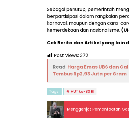
Sebagai penutup, pemerintah mengaj
berpartisipasi dalam rangkaian per
karnaval, maupun dengan cara-car
kemerdekaan dan nasionalisme.
(U
Cek Berita dan Artikel yang lain 
Post Views:
372
Read
Harga Emas UBS dan Gal
Tembus Rp2,93 Juta per Gram
Tags:
HUT ke-80 RI
Menggenjot Pemanfaatan Gas B