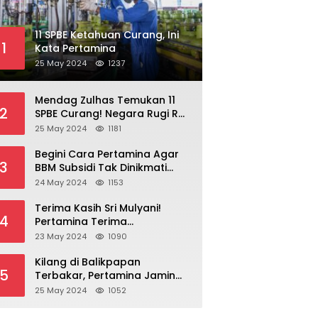
11 SPBE Ketahuan Curang, Ini
1
Kata Pertamina
25 May 2024
1237
Mendag Zulhas Temukan 11
2
SPBE Curang! Negara Rugi Rp
18,7 Miliar/ Tahun
25 May 2024
1181
Begini Cara Pertamina Agar
3
BBM Subsidi Tak Dinikmati
Orang Kaya!
24 May 2024
1153
Terima Kasih Sri Mulyani!
4
Pertamina Terima
Kompensasi BBM Rp 43,52
23 May 2024
1090
Triliun
Kilang di Balikpapan
5
Terbakar, Pertamina Jamin
Pasokan BBM Aman
25 May 2024
1052