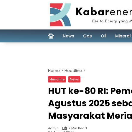
Skip
to
content
News
Gas
Oil
Mineral
Home
Headline
Headline
News
HUT ke-80 RI: Pem
Agustus 2025 seba
Masyarakat Meri
Admin
2 Min Read