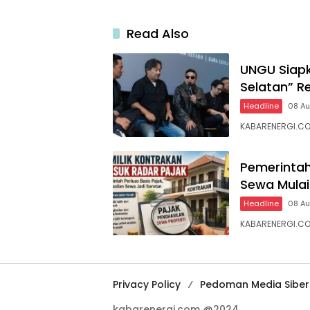
Read Also
UNGU Siapk
Selatan” Re
Headline
08 A
KABARENERGI.COM
Pemerintah
Sewa Mulai
Headline
08 A
KABARENERGI.CO
Privacy Policy
Pedoman Media Siber
kabarenergi.com @2024