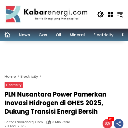
Skip
to
content
News
Gas
Oil
Mineral
Electricity
Re
Home
Electricity
Electricity
PLN Nusantara Power Pamerkan
Inovasi Hidrogen di GHES 2025,
Dukung Transisi Energi Bersih
428
Editor Kabarenergi.com
3 Min Read
20 April 2025