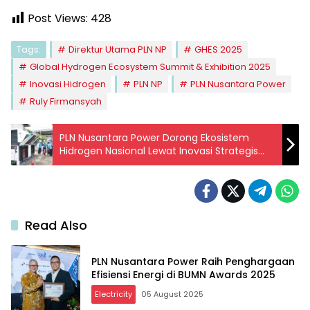
Post Views:
428
Tags:
Direktur Utama PLN NP
GHES 2025
Global Hydrogen Ecosystem Summit & Exhibition 2025
Inovasi Hidrogen
PLN NP
PLN Nusantara Power
Ruly Firmansyah
PLN Nusantara Power Dorong Ekosistem
Hidrogen Nasional Lewat Inovasi Strategis
Menuju NZE 2060
Read Also
PLN Nusantara Power Raih Penghargaan
Efisiensi Energi di BUMN Awards 2025
Electricity
05 August 2025