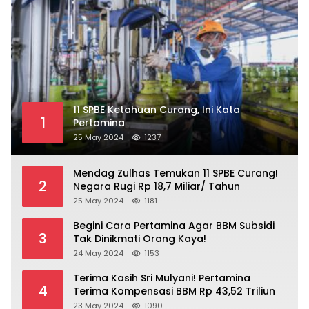
11 SPBE Ketahuan Curang, Ini Kata
1
Pertamina
25 May 2024
1237
Mendag Zulhas Temukan 11 SPBE Curang!
2
Negara Rugi Rp 18,7 Miliar/ Tahun
25 May 2024
1181
Begini Cara Pertamina Agar BBM Subsidi
3
Tak Dinikmati Orang Kaya!
24 May 2024
1153
Terima Kasih Sri Mulyani! Pertamina
4
Terima Kompensasi BBM Rp 43,52 Triliun
23 May 2024
1090