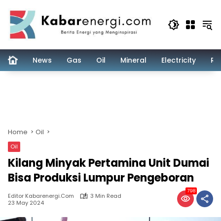
Skip
to
content
News
Gas
Oil
Mineral
Electricity
Re
Home
Oil
Oil
Kilang Minyak Pertamina Unit Dumai
Bisa Produksi Lumpur Pengeboran
798
Editor Kabarenergi.com
3 Min Read
23 May 2024