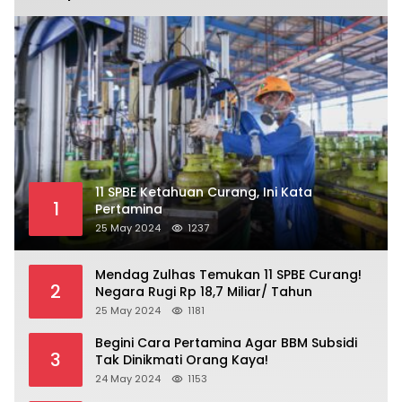
11 SPBE Ketahuan Curang, Ini Kata
1
Pertamina
25 May 2024
1237
Mendag Zulhas Temukan 11 SPBE Curang!
2
Negara Rugi Rp 18,7 Miliar/ Tahun
25 May 2024
1181
Begini Cara Pertamina Agar BBM Subsidi
3
Tak Dinikmati Orang Kaya!
24 May 2024
1153