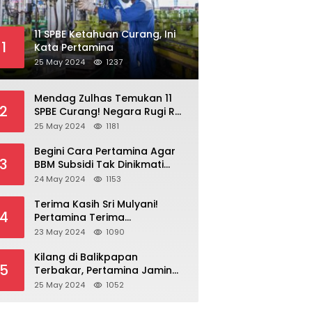
11 SPBE Ketahuan Curang, Ini
1
Kata Pertamina
25 May 2024
1237
Mendag Zulhas Temukan 11
2
SPBE Curang! Negara Rugi Rp
18,7 Miliar/ Tahun
25 May 2024
1181
Begini Cara Pertamina Agar
3
BBM Subsidi Tak Dinikmati
Orang Kaya!
24 May 2024
1153
Terima Kasih Sri Mulyani!
4
Pertamina Terima
Kompensasi BBM Rp 43,52
23 May 2024
1090
Triliun
Kilang di Balikpapan
5
Terbakar, Pertamina Jamin
Pasokan BBM Aman
25 May 2024
1052