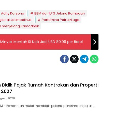
Adhy Karyono
BBM dan LPG Jelang Ramadan
gional Jatimbalinus
Pertamina Patra Niaga
PG menjelang Ramadhan
 Minyak Mentah RI Naik Jadi USD 80,09 per Barel
 Bidik Pajak Rumah Kontrakan dan Properti
 2027
ugust 2026
M – Pemerintah mulai membidik potensi penerimaan pajak…