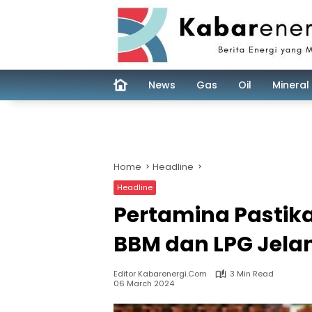
Skip
to
content
News
Gas
Oil
Mineral
Home
Headline
Headline
Pertamina Pastika
BBM dan LPG Jela
Editor Kabarenergi.com
3 Min Read
06 March 2024