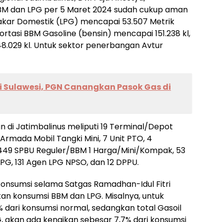
BM dan LPG per 5 Maret 2024 sudah cukup aman
akar Domestik (LPG) mencapai 53.507 Metrik
rtasi BBM Gasoline (bensin) mencapai 151.238 kl,
48.029 kl. Untuk sektor penerbangan Avtur
di Sulawesi, PGN Canangkan Pasok Gas di
kan di Jatimbalinus meliputi 19 Terminal/Depot
Armada Mobil Tangki Mini, 7 Unit PTO, 4
.449 SPBU Reguler/BBM 1 Harga/Mini/Kompak, 53
LPG, 131 Agen LPG NPSO, dan 12 DPPU.
konsumsi selama Satgas Ramadhan-Idul Fitri
kan konsumsi BBM dan LPG. Misalnya, untuk
 dari konsumsi normal, sedangkan total Gasoil
PG, akan ada kenaikan sebesar 7,7% dari konsumsi