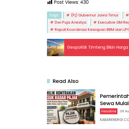
Post Views:
430
Tags:
(Pj) Gubernur Jawa Timur
Dwi Puja Ariestya
Executive GM Re
Rapat Koordinasi Kesiapan BBM dan L
Geopolitik Timteng Bikin Harga
Read Also
Pemerintah
Sewa Mulai
Headline
08 A
KABARENERGI.CO