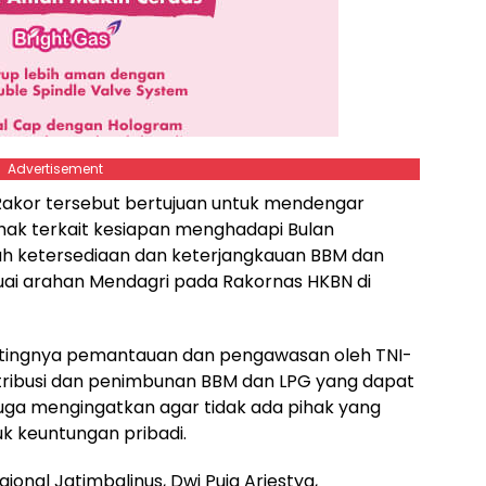
Advertisement
kor tersebut bertujuan untuk mendengar
hak terkait kesiapan menghadapi Bulan
ah ketersediaan dan keterjangkauan BBM dan
suai arahan Mendagri pada Rakornas HKBN di
tingnya pemantauan dan pengawasan oleh TNI-
tribusi dan penimbunan BBM dan LPG yang dapat
juga mengingatkan agar tidak ada pihak yang
k keuntungan pribadi.
onal Jatimbalinus, Dwi Puja Ariestya,