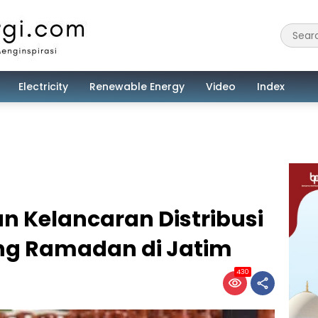
Electricity
Renewable Energy
Video
Index
n Kelancaran Distribusi
ng Ramadan di Jatim
430