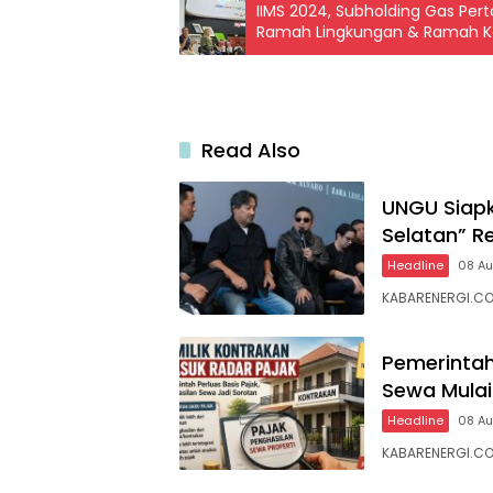
IIMS 2024, Subholding Gas Pert
Ramah Lingkungan & Ramah 
Read Also
UNGU Siapk
Selatan” Re
Headline
08 A
KABARENERGI.COM
Pemerintah
Sewa Mulai
Headline
08 A
KABARENERGI.CO