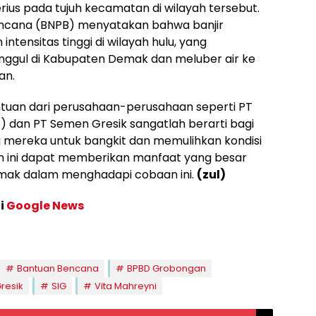
us pada tujuh kecamatan di wilayah tersebut.
ncana (BNPB) menyatakan bahwa banjir
intensitas tinggi di wilayah hulu, yang
nggul di Kabupaten Demak dan meluber air ke
an.
bantuan dari perusahaan-perusahaan seperti PT
) dan PT Semen Gresik sangatlah berarti bagi
ereka untuk bangkit dan memulihkan kondisi
 ini dapat memberikan manfaat yang besar
mak dalam menghadapi cobaan ini.
(zul)
di
Google News
Bantuan Bencana
BPBD Grobongan
resik
SIG
Vita Mahreyni