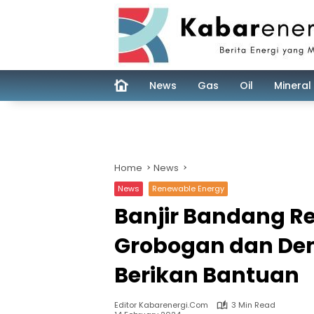
Skip
to
content
News
Gas
Oil
Mineral
Home
News
News
Renewable Energy
Banjir Bandang R
Grobogan dan De
Berikan Bantuan
Editor Kabarenergi.com
3 Min Read