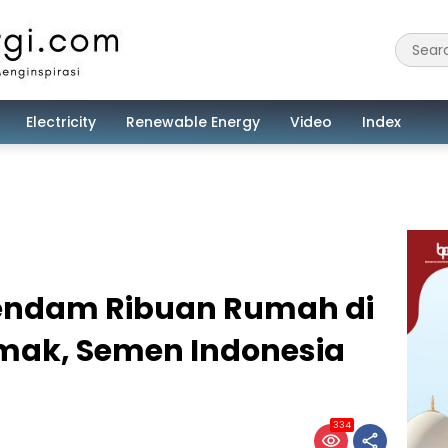
Electricity
Renewable Energy
Video
Index
endam Ribuan Rumah di
mak, Semen Indonesia
334