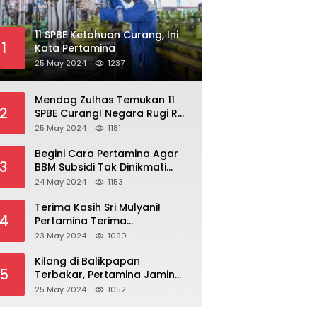
11 SPBE Ketahuan Curang, Ini
1
Kata Pertamina
25 May 2024
1237
Mendag Zulhas Temukan 11
2
SPBE Curang! Negara Rugi Rp
18,7 Miliar/ Tahun
25 May 2024
1181
Begini Cara Pertamina Agar
3
BBM Subsidi Tak Dinikmati
Orang Kaya!
24 May 2024
1153
Terima Kasih Sri Mulyani!
4
Pertamina Terima
Kompensasi BBM Rp 43,52
23 May 2024
1090
Triliun
Kilang di Balikpapan
5
Terbakar, Pertamina Jamin
Pasokan BBM Aman
25 May 2024
1052