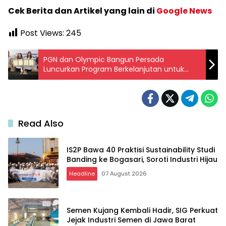
Cek Berita dan Artikel yang lain di
Google News
Post Views:
245
PGN dan Olympic Bangun Persada
Luncurkan Program Berkelanjutan untuk
Pemanfaatan Gas Bumi di OCBD Kota Bogor
Read Also
IS2P Bawa 40 Praktisi Sustainability Studi
Banding ke Bogasari, Soroti Industri Hijau
Headline
07 August 2026
Semen Kujang Kembali Hadir, SIG Perkuat
Jejak Industri Semen di Jawa Barat