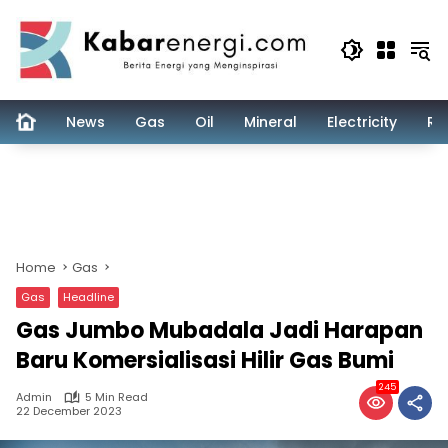
Skip
to
content
News
Gas
Oil
Mineral
Electricity
Re
Home
Gas
Gas
Headline
Gas Jumbo Mubadala Jadi Harapan
Baru Komersialisasi Hilir Gas Bumi
245
Admin
5 Min Read
22 December 2023