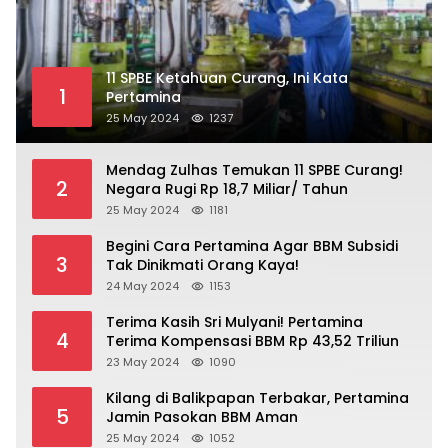
11 SPBE Ketahuan Curang, Ini Kata
1
Pertamina
25 May 2024
1237
Mendag Zulhas Temukan 11 SPBE Curang!
2
Negara Rugi Rp 18,7 Miliar/ Tahun
25 May 2024
1181
Begini Cara Pertamina Agar BBM Subsidi
3
Tak Dinikmati Orang Kaya!
24 May 2024
1153
Terima Kasih Sri Mulyani! Pertamina
4
Terima Kompensasi BBM Rp 43,52 Triliun
23 May 2024
1090
Kilang di Balikpapan Terbakar, Pertamina
5
Jamin Pasokan BBM Aman
25 May 2024
1052